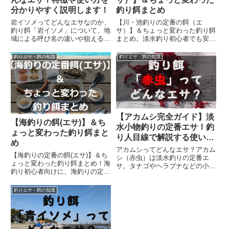
分かりやすく説明します！
釣り餌まとめ
岩イソメってどんなエサなのか、
【川・池釣りの定番の餌（エ
釣り餌「岩イソメ」について、地
サ）】＆ちょっと変わった釣り餌
域による呼び名の違いや狙える魚
まとめ。淡水釣り初心者でも安
種、特徴、使うメリットやデメリ
心！川・池・湖で使える定番エサ
ットなど紹介しています。
から、川虫・ボイリー、生きた小
釣りエサ・餌の知識
釣りエサ・餌の知識
魚、変わり種まで徹底解説。エサ
の特徴や使い方、注意点をわかり
やすく紹介し、次の釣行で迷わず
選べるおすすめガイドです。
【アカムシ完全ガイド】淡
【海釣りの餌(エサ)】＆ち
水小物釣りの定番エサ！釣
ょっと変わった釣り餌まと
り人目線で解説する使い
め
方・保管法・釣果アップの
アカムシってどんなエサ？アカム
【海釣りの定番の餌(エサ)】＆ち
コツ
シ（赤虫）は淡水釣りの定番エ
ょっと変わった釣り餌まとめ！海
サ。タナゴやヘラブナなどの小物
釣り初心者向けに、海釣りの定番
釣りに効果抜群！針の付け方や保
の餌（エサ）を厳選して紹介して
存方法、釣果アップのコツを釣り
ます。青イソメやオキアミなど、
人目線で解説します。
釣りエサ・餌の知識
それぞれの特徴・釣れる魚・釣果
を上げるコツを簡単に解説。これ
さえ押さえれば次の釣行も安心で
す。