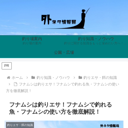
釣り場案内
釣り知識・ノウハウ
釣り場の案内
釣りに関する知識をもっと深めたい方へ！魚の生態や習性、釣り具の歴史、知って得する裏話まで、釣りにまつわる奥深い雑学を分かりやすく解説。あなたの釣果を上げ、趣味の面白さを倍増させる面白くて役に立つトリビアが満載です。
公園・広場
PR
ホーム
釣り知識・ノウハウ
釣りエサ・餌の知識
フナムシは釣りエサ！フナムシで釣れる魚・フナムシの使い
方を徹底解説！
フナムシは釣りエサ！フナムシで釣れる
魚・フナムシの使い方を徹底解説！
釣りエサ・餌の知識