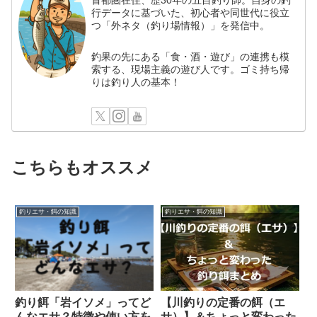
首都圏在住、歴30年の五目釣り師。自身の釣
行データに基づいた、初心者や同世代に役立
つ「外ネタ（釣り場情報）」を発信中。
釣果の先にある「食・酒・遊び」の連携も模
索する、現場主義の遊び人です。ゴミ持ち帰
りは釣り人の基本！
こちらもオススメ
釣りエサ・餌の知識
釣りエサ・餌の知識
釣り餌「岩イソメ」ってど
【川釣りの定番の餌（エ
んなエサ？特徴や使い方を
サ）】＆ちょっと変わった