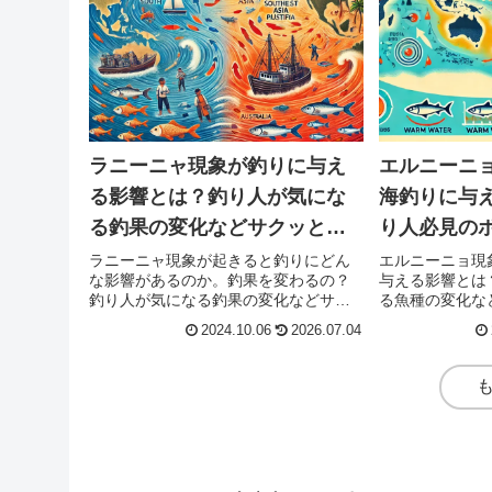
ラニーニャ現象が釣りに与え
エルニーニ
る影響とは？釣り人が気にな
海釣りに与
る釣果の変化などサクッと解
り人必見の
説！
ラニーニャ現象が起きると釣りにどん
エルニーニョ現
な影響があるのか。釣果を変わるの？
与える影響とは
釣り人が気になる釣果の変化などサク
る魚種の変化な
ッと解説！
特に日本の釣り
2024.10.06
2026.07.04
るかを釣り人目
す！