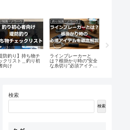
り知識・ノウハウ
釣り知識・ノウハウ
釣り知識・ノウ
堤防釣り】持ち物チ
ラインブレーカーと
【アイゴ】
ックリスト＿釣り初
は？根掛かり時の“安全
イド｜毒対
者向け
な糸切り”必須アイテム
け・エサ・
を徹底解説
まで実体験
検索
検索