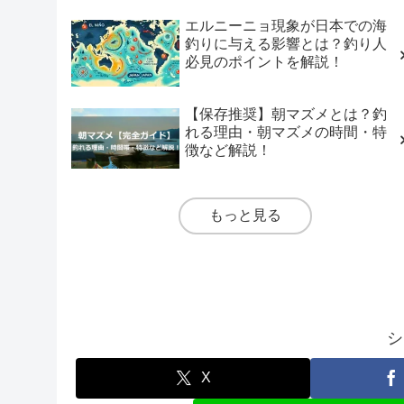
エルニーニョ現象が日本での海
釣りに与える影響とは？釣り人
必見のポイントを解説！
【保存推奨】朝マズメとは？釣
れる理由・朝マズメの時間・特
徴など解説！
もっと見る
シ
X