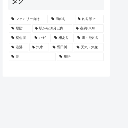
タグ
ファミリー向け
海釣り
釣り禁止
堤防
駅から10分以内
夜釣りOK
初心者
ハゼ
柵あり
川・池釣り
漁港
汽水
隅田川
天気・気象
荒川
用語