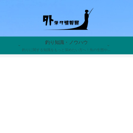
釣り知識・ノウハウ
釣りに関する知識をもっと深めたい方へ！魚の生態や習性、釣り具の歴史、知って得する裏話まで、釣りにまつわる奥深い雑学を分かりやすく解説。あなたの釣果を上げ、趣味の面白さを倍増させる面白くて役に立つトリビアが満載です。