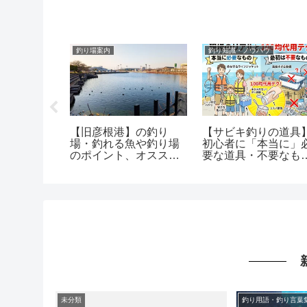
ウ
釣り場案内
釣り知識・ノウハウ
ニサキス
【旧彦根港】の釣り
【サビキ釣りの道具
なかったリ
場・釣れる魚や釣り場
初心者に「本当に」
な楽しみ方
のポイント、オススメ
要な道具・不要なも
り】
ルアーを紹介
全公開！
未分類
釣り用語・釣り言葉