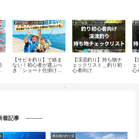
釣り知識・ノウハウ
釣り知識・ノウハウ
釣
】
【サビキ釣り】で絡ま
【渓流釣り】持ち物チ
【
必
ない！初心者が選ぶべ
ェックリスト＿釣り初
ェ
の
き「ショート仕掛け」
心者向け
心
と驚きの「半分カット
術」
新着記事
集
東京都の釣り場