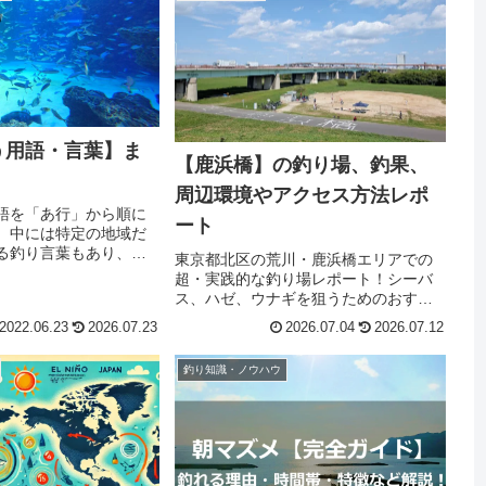
う用語・言葉】ま
【鹿浜橋】の釣り場、釣果、
周辺環境やアクセス方法レポ
語を「あ行」から順に
ート
。中には特定の地域だ
る釣り言葉もあり、新
東京都北区の荒川・鹿浜橋エリアでの
かも！始めて聞く釣り
超・実践的な釣り場レポート！シーバ
めにも釣り場やTV、雑
ス、ハゼ、ウナギを狙うためのおすす
報収集して更新してい
め仕掛けや、大潮下げの激流「ヨレ」
2022.06.23
2026.07.23
2026.07.04
2026.07.12
愉しみください！
を狙い撃つルアー攻略法を徹底解説。
さらに、約50cmシーバスのバラシ体験
釣り知識・ノウハウ
から学ぶ「滑りやすい護岸の注意点と
タモ網必須の理由」など、ネットには
ない現場のリアルな情報を大公開しま
す。