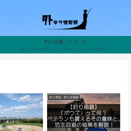
釣り知識・ノウハウ
釣りに関する知識をもっと深めたい方へ！魚の生態や習性、釣り具の歴史、知って得する裏話まで、釣りにまつわる奥深い雑学を分かりやすく解説。あなたの釣果を上げ、趣味の面白さを倍増させる面白くて役に立つトリビアが満載です。
釣り用語・釣り言葉集