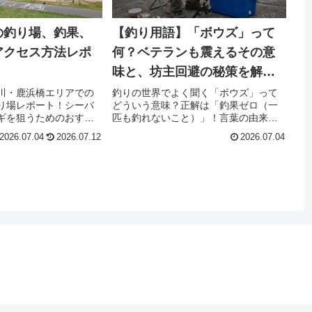
の釣り場、釣果、
【釣り用語】「ボウズ」って
アクセス方法レポ
何？ベテランも震えるその意
味と、坊主回避の秘策を解
説！
川・鹿浜橋エリアでの
釣りの世界でよく聞く「ボウズ」って
り場レポート！シーバ
どういう意味？正解は「釣果ゼロ（一
ギを狙うためのおすす
匹も釣れないこと）」！言葉の由来か
潮下げの激流「ヨレ」
ら、ベテランも震えた22時間半耐久ボ
2026.07.04
2026.07.12
2026.07.04
ー攻略法を徹底解説。
ウズの悲惨なエピソード、絶対に魚の
cmシーバスのバラシ体験
顔を見たい時の「ボウズ逃れ」テクニ
やすい護岸の注意点と
ックまで、釣り人目線で徹底解説しま
由」など、ネットには
す。
ルな情報を大公開しま