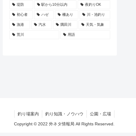
堤防
駅から10分以内
夜釣りOK
初心者
ハゼ
柵あり
川・池釣り
漁港
汽水
隅田川
天気・気象
荒川
用語
釣り場案内
釣り知識・ノウハウ
公園・広場
Copyright © 2022 外ネタ情報局 All Rights Reserved.