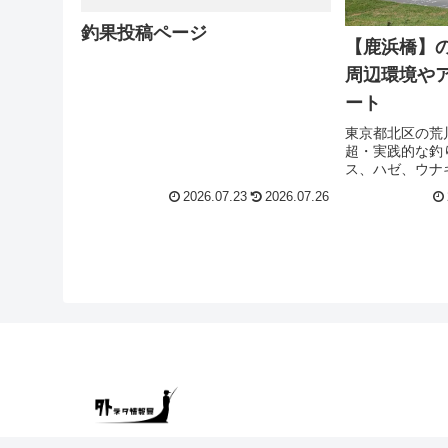
釣果投稿ページ
【鹿浜橋】
周辺環境や
ート
東京都北区の荒
超・実践的な釣
ス、ハゼ、ウナ
め仕掛けや、大
2026.07.23
2026.07.26
を狙い撃つルア
さらに、約50
から学ぶ「滑り
タモ網必須の理
ない現場のリア
す。