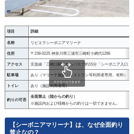
項目
詳細
名称
リビエラシーボニアマリーナ
住所
〒238-0225 神奈川県三浦市三崎町小網代1286
アクセス
京急線「三崎口駅」からバスで約15分「シーボニア入口」
駐車場
あり（マリーナ施設・レストラン等利用者専用、有料）
スクロールできます
トイレ
あり（施設利用者用）
全面禁止（陸からの釣り）
釣りの可否
※施設内および桟橋からの釣りは一切できません。
【シーボニアマリーナ】は、なぜ全面釣り
禁止なの？