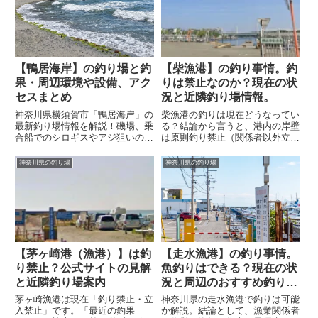
アクセス・代替案も併せてご紹
します。
介。
【鴨居海岸】の釣り場と釣
【柴漁港】の釣り事情。釣
果・周辺環境や設備、アク
りは禁止なのか？現在の状
セスまとめ
況と近隣釣り場情報。
神奈川県横須賀市「鴨居海岸」の
柴漁港の釣りは現在どうなってい
最新釣り場情報を解説！磯場、乗
る？結論から言うと、港内の岸壁
合船でのシロギスやアジ狙いの魅
は原則釣り禁止（関係者以外立入
力、駐車場・電車アクセス攻略法
禁止）です。本記事ではその理由
まで、釣行前に必須のルールとリ
と、すぐ近くで釣りができる「海
神奈川県の釣り場
神奈川県の釣り場
アルな現地事情を詳しくまとめま
の公園」や、柴漁港から乗れる
した。
「船釣り（遊漁船）」など、おす
すめの代替スポットを紹介しま
す。
【茅ヶ崎港（漁港）】は釣
【走水漁港】の釣り事情。
り禁止？公式サイトの見解
魚釣りはできる？現在の状
と近隣釣り場案内
況と周辺のおすすめ釣り場
情報
茅ヶ崎漁港は現在「釣り禁止・立
神奈川県の走水漁港で釣りは可能
入禁止」です。「最近の釣果
か解説。結論として、漁業関係者