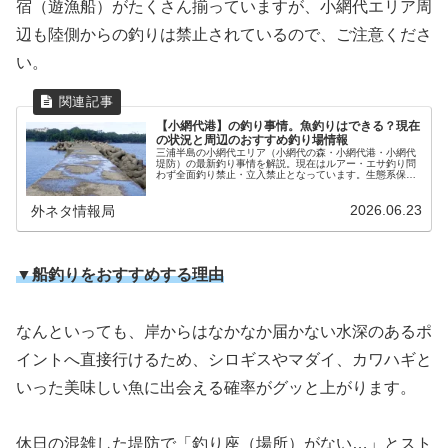
宿（遊漁船）がたくさん揃っていますが、小網代エリア周
辺も陸側からの釣りは禁止されているので、ご注意くださ
い。
【小網代港】の釣り事情。魚釣りはできる？現在
の状況と周辺のおすすめ釣り場情報
三浦半島の小網代エリア（小網代の森・小網代港・小網代
堤防）の最新釣り事情を解説。現在はルアー・エサ釣り問
わず全面釣り禁止・立入禁止となっています。生態系保全
や過去のトラブルなど禁止の理由から、三崎港や船釣りな
ど周辺で安全に楽しめるおすすめの代替釣り場スポットま
2026.06.23
で詳しく紹介します。
外ネタ情報局
▼船釣りをおすすめする理由
なんといっても、岸からはなかなか届かない水深のあるポ
イントへ直接行けるため、シロギスやマダイ、カワハギと
いった美味しい魚に出会える確率がグッと上がります。
休日の混雑した堤防で「釣り座（場所）がない…」とスト