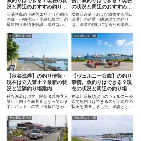
魚釣りはできる？現在の状
情。魚釣りはできる？現在
況と周辺のおすすめ釣り場
の状況と周辺のおすすめ釣
情報
り場情報
三浦半島の小網代エリア（小網代
松輪江奈港（および隣接する間口
の森・小網代港・小網代堤防）の
漁港）の岸壁・防波堤での釣り
最新釣り事情を解説。現在はルア
は、漁業の妨げになるため現在全
ー・エサ釣り問わず全面釣り禁
面禁止となっています。この記事
止・立入禁止となっています。生
では、釣りが禁止されている理由
神奈川県の釣り場
神奈川県の釣り場
態系保全や過去のトラブルなど禁
や、周辺で安全に楽しめる城ヶ島
止の理由から、三崎港や船釣りな
での岸釣り、松輪から出船する遊
ど周辺で安全に楽しめるおすすめ
漁船の情報を詳しくご紹介しま
の代替釣り場スポットまで詳しく
す。
紹介します。
【秋谷漁港】の釣り情報・
【ヴェルニー公園】の釣り
現在は立入禁止？最新の状
事情。魚釣りはできる？現
況と近隣釣り場案内
在の状況と周辺の釣り場情
報。
秋谷漁港は現在、関係者以外立入
神奈川県横須賀市のヴェルニー公
禁止・釣り全面禁止となっていま
園で魚釣りはできるのか？現在の
す。ネット上の古い情報に惑わさ
状況を調査しました。結論として
れないよう、現地の最新状況と禁
ヴェルニー公園は全面釣り禁止で
止の理由を解説。また、すぐ近く
す。その理由と、近くにある「海
神奈川県の釣り場
神奈川県の釣り場
で正規に釣りが楽しめる代替スポ
辺つり公園」などの安全な代替釣
ット「秋谷海岸」の情報もあわせ
りスポットや船釣り情報をご紹介
て紹介します。
します。