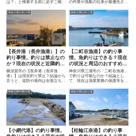
は？」と検索する前に必ずご確認
の作業や漁船の往来が最優先され
ください。なぜ禁止なのかという
るため、岸からの釣りはルアー・
公式の理由と、すぐ近くで正規に
エサ問わず全面禁止です。本記事
神奈川県の釣り場
神奈川県の釣り場
釣りが楽しめる「茅ヶ崎ヘッドラ
では釣りができない理由のほか、
ンド（Tバー）」などの代替スポ
近隣の海辺つり公園や、走水沖を
ット、駐車場の注意点を詳しく解
狙えるおすすめの船宿情報など代
説します。
替案をご紹介します。
【長井港（長井漁港）】の
【二町谷漁港】の釣り事
釣り事情。釣りは禁止なの
情。魚釣りはできる？現在
か？現在の状況と近隣釣り
の状況と周辺のおすすめ釣
場情報。
り場情報
横須賀市の【長井港（長井漁
神奈川県三浦市の「二町谷漁港」
港）】は現在釣り禁止？結論から
で釣りは可能なのか？結論とし
言うと、堤防や港内は全面立ち入
て、現在は漁業業務の保護等を理
り禁止・釣り禁止です。この記事
由に立入禁止エリアが多く、全面
では現在の詳しい状況や禁止にな
釣り禁止です。（※隣接の二町谷
神奈川県の釣り場
神奈川県の釣り場
った背景を解説。さらに、すぐ近
北公園も禁止）。この記事では禁
くで正規に釣りができる代替スポ
止の理由と、近隣で安全に楽しめ
ット「荒崎公園」の情報もお届け
る代替スポットを紹介します。
します。
【小網代港】の釣り事情。
【松輪江奈港】の釣り事