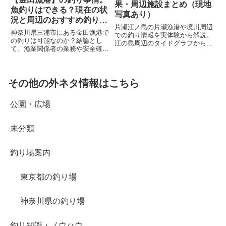
果・周辺施設まとめ（現地
魚釣りはできる？現在の状
写真あり）
況と周辺のおすすめ釣り場
片瀬江ノ島の片瀬漁港や境川周辺
情報
神奈川県三浦市にある金田漁港で
での釣り情報を実体験から解説。
の釣りは可能なのか？結論とし
江の島周辺のタイドグラフから、
て、漁業関係者の業務や安全確保
初心者・ファミリーにおすすめの
の理由から港内は「全面釣り禁
スポット、釣れる魚、仕掛けの選
止」となっています。近隣で釣り
び方、注意点までまとめました。
を楽しめる金田海岸での投げ釣り
観光と一緒に楽しめる手軽な釣り
や、金田湾でのボート釣りなどの
その他の外ネタ情報はこちら
場ガイドです。
おすすめ代替案も紹介します。
公園・広場
未分類
釣り場案内
東京都の釣り場
神奈川県の釣り場
釣り知識・ノウハウ