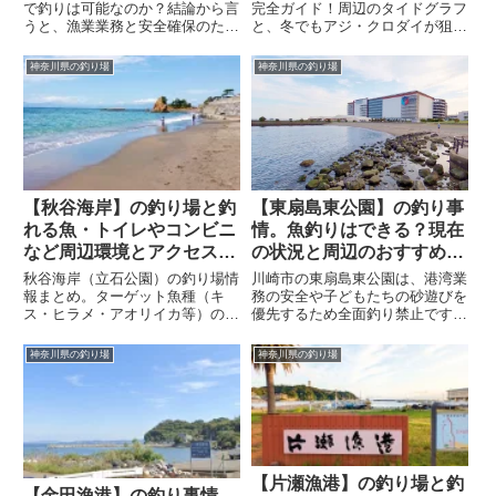
で釣りは可能なのか？結論から言
完全ガイド！周辺のタイドグラフ
うと、漁業業務と安全確保のため
と、冬でもアジ・クロダイが狙え
陸からの釣りは全面禁止です。本
る「温排水」のポイントを地図付
記事では新安浦港の現状や禁止の
きで解説。課題となる「駐車場」
神奈川県の釣り場
神奈川県の釣り場
理由、そして近隣の「うみかぜ公
の問題も、駐禁リスクゼロの推奨
園」や大人気の「遊漁船（船釣
ルートで解決します。夏は釣れな
り）」といったおすすめの代替案
い？その理由や夜釣りの大物情報
を詳しく解説します。
も網羅。
【秋谷海岸】の釣り場と釣
【東扇島東公園】の釣り事
れる魚・トイレやコンビニ
情。魚釣りはできる？現在
など周辺環境とアクセス紹
の状況と周辺のおすすめ釣
介
り場情報
秋谷海岸（立石公園）の釣り場情
川崎市の東扇島東公園は、港湾業
報まとめ。ターゲット魚種（キ
務の安全や子どもたちの砂遊びを
ス・ヒラメ・アオリイカ等）のシ
優先するため全面釣り禁止です。
ーズン、ポイント別の根掛かり回
ルアー・エサ釣りは一切できませ
避マップ、無料駐車場の営業時
ん。記事では禁止の理由に加え、
神奈川県の釣り場
神奈川県の釣り場
間、トイレ・コンビニ情報を網
近隣で公認されている人気釣り場
羅。初心者からベテランまで役立
「東扇島西公園」や、周辺の船宿
つ、リアルな攻略ガイドです。
を利用したおすすめの代替案を紹
介します。
【片瀬漁港】の釣り場と釣
【金田漁港】の釣り事情。