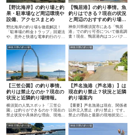
【鴨居港】の釣り事情。魚
【野比海岸】の釣り場と釣
釣りはできる？現在の状況
果・駐車場など周辺環境や
と周辺のおすすめ釣り場情
設備、アクセスまとめ
報
神奈川県横須賀市にある「鴨居
野比海岸の釣り場を徹底解説！
港」での釣り可否について徹底調
「駐車場の料金トラップ」回避法
査！現在、鴨居港内はコンパクト
や、意外と快適な電車釣行のリア
な敷地内での遊漁船の業務やワカ
ルとは？激流サーフで尺ギス・ヒ
メの天日干しなどの漁業作業を優
ラメを釣るためのポイント選び
神奈川県の釣り場
神奈川県の釣り場
先するため、全域釣り禁止となっ
や、根掛かり対策・トイレ情報ま
ています。記事ではその理由と、
で網羅。行く前に必読の現地レポ
すぐ隣の鴨居海岸や船釣りなどの
ートです。
代替スポットをご紹介します。
【三笠公園】の釣り事情。
【芦名漁港（芦名港）】は
釣りは禁止なのか？現在の
現在釣り禁止？状況と近隣
状況と近隣釣り場情報。
釣り場案内
横須賀の人気スポット「三笠公
【重要】芦名漁港は現在、関係者
園」は釣りができるのか？現在の
以外立入禁止（釣り禁止）です。
禁止状況や具体的な理由、現地の
禁止の理由と最新の現地状況に加
最新ルールを詳しく解説します。
え、車なら無料駐車場がある「立
三笠公園で釣りができない代わり
石公園」、バスなら目の前の「芦
神奈川県の釣り場
神奈川県の釣り場
に、すぐ近くで釣りが楽しめる
名海岸」と、アクセス手段に応じ
「うみかぜ公園」や「猿島」への
た正規の代替釣り場を詳しく解説