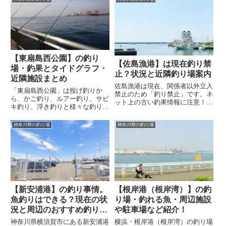
る代替スポット（野比海岸）」を
奈漁港との違い、代わりとして楽
紹介します。
しめる近隣の宮川港やおすすめの
船釣り情報をご紹介します。
【東扇島西公園】の釣り
【佐島漁港】は現在釣り禁
場・釣果とタイドグラフ・
止？状況と近隣釣り場案内
近隣施設まとめ
佐島漁港は現在、関係者以外立入
「東扇島西公園」は投げ釣りか
禁止のため「釣り禁止」です。ネ
ら、かご釣り、ルアー釣り、サビ
ット上の古い釣果情報に注意！現
キ釣り、浮き釣りと様々な釣りが
地の厳しい規制状況と、代わりに
楽しめ、釣り場全体の安全策や広
安心して楽しめる近隣の「正規の
い芝生エリアもあり、子ども連れ
神奈川県の釣り場
神奈川県の釣り場
釣り場」や「船釣り」情報を解説
のファミリーや釣り初心者でも比
します。
較的安全に釣りが楽しめます。
「東扇島西公園」に釣りに行く際
はタイドグラフも掲載している外
ネタ情報局を見てください！
【新安浦港】の釣り事情。
【根岸港（根岸湾）】の釣
魚釣りはできる？現在の状
り場・釣れる魚・周辺施設
況と周辺のおすすめ釣り場
や駐車場など紹介！
情報
神奈川県横須賀市にある新安浦港
横浜・根岸港（根岸湾）の釣り場