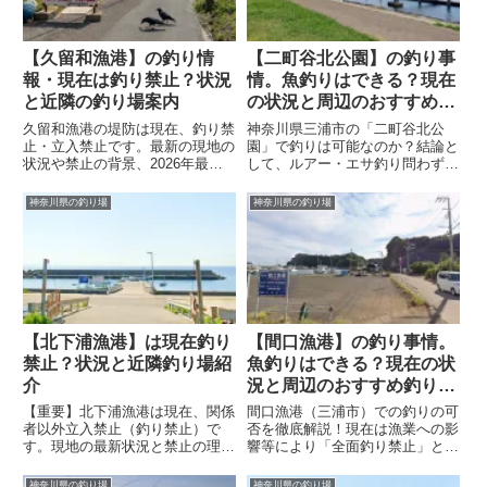
【久留和漁港】の釣り情
【二町谷北公園】の釣り事
報・現在は釣り禁止？状況
情。魚釣りはできる？現在
と近隣の釣り場案内
の状況と周辺のおすすめ釣
り場情報
久留和漁港の堤防は現在、釣り禁
神奈川県三浦市の「二町谷北公
止・立入禁止です。最新の現地の
園」で釣りは可能なのか？結論と
状況や禁止の背景、2026年最新
して、ルアー・エサ釣り問わず全
の駐車場料金体系を詳しく解説。
面釣り禁止です。この記事では、
あわせて、すぐ隣の久留和海岸
立入禁止や釣り禁止の理由、周辺
神奈川県の釣り場
神奈川県の釣り場
（砂浜）で釣りができるエリアや
の城ヶ島や船釣りなど、安全に楽
狙える魚種など、ルールを守って
しめるおすすめの代替案を紹介し
楽しめる代替プランもご紹介しま
ます。
す。
【北下浦漁港】は現在釣り
【間口漁港】の釣り事情。
禁止？状況と近隣釣り場紹
魚釣りはできる？現在の状
介
況と周辺のおすすめ釣り場
情報
【重要】北下浦漁港は現在、関係
間口漁港（三浦市）での釣りの可
者以外立入禁止（釣り禁止）で
否を徹底解説！現在は漁業への影
す。現地の最新状況と禁止の理
響等により「全面釣り禁止」とな
由、駐車場の注意点に加え、すぐ
っています。記事では禁止理由や
近くにある「正規に釣りが楽しめ
最新の状況、混同しやすい松輪江
神奈川県の釣り場
神奈川県の釣り場